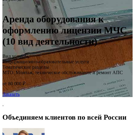
-
Аренда оборудования к
оформлению лицензии МЧС
(10 вид деятельности)
Вид услуги
Информационно-образовательные услуги
Тематические разделы
МТО. Монтаж, техническое обслуживание и ремонт АПС
от 80 000 ₽
Заказать
.
Объединяем клиентов по всей России