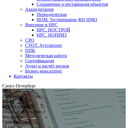
Сохранение и реставрация объектов
Аккредитация
Периодическая
ИОМ. Тестирование ФЦ НМО
Внесение в НРС
НРС. НОСТРОЙ
НРС. НОПРИЗ
СРО
СУОТ. Аутсорсинг
ППК
Методическая работа
Сертификация
Аудит и расчёт рисков
Бизнес-консалтинг
Контакты
Санкт-Петербург
ID
21963
Шифр
МЧС-Аренда-10
Периодичность (мес.)
Бессрочно
Срок оказания
21 раб. дн.