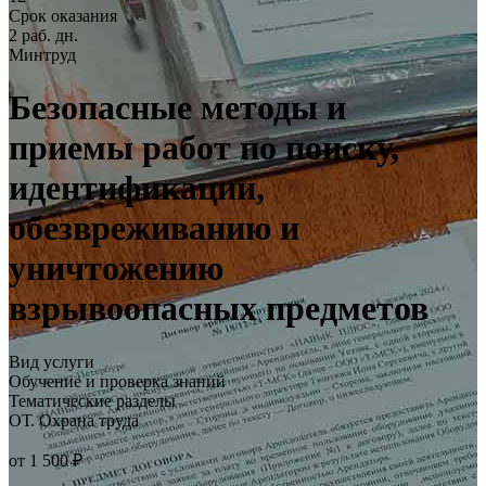
Срок оказания
2 раб. дн.
Минтруд
Безопасные методы и
приемы работ по поиску,
идентификации,
обезвреживанию и
уничтожению
взрывоопасных предметов
Вид услуги
Обучение и проверка знаний
Тематические разделы
ОТ. Охрана труда
от 1 500 ₽