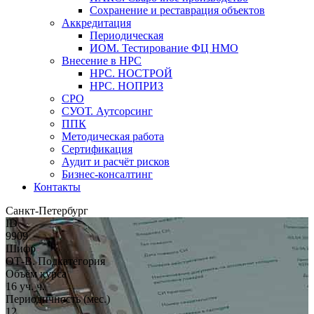
Сохранение и реставрация объектов
Аккредитация
Периодическая
ИОМ. Тестирование ФЦ НМО
Внесение в НРС
НРС. НОСТРОЙ
НРС. НОПРИЗ
СРО
СУОТ. Аутсорсинг
ППК
Методическая работа
Сертификация
Аудит и расчёт рисков
Бизнес-консалтинг
Контакты
Санкт-Петербург
ID
9909
Шифр
ОТ-В. Подкатегория
Объём курса
16 уч. ч.
Периодичность (мес.)
12