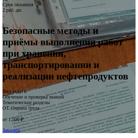
Срок оказания
2 раб. дн.
-
Безопасные методы и
приёмы выполнения работ
при хранении,
транспортировании и
реализации нефтепродуктов
Вид услуги
Обучение и проверка знаний
Тематические разделы
ОТ. Охрана труда
от 1 500 ₽
Заказать