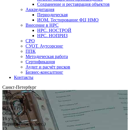
Сохранение и реставрация объектов
Аккредитация
Периодическая
ИОМ. Тестирование ФЦ НМО
Внесение в НРС
НРС. НОСТРОЙ
НРС. НОПРИЗ
СРО
СУОТ. Аутсорсинг
ППК
Методическая работа
Сертификация
Аудит и расчёт рисков
Бизнес-консалтинг
Контакты
Санкт-Петербург
ID
72031
Шифр
ОТ-ХТРН
Объём курса
16 уч. ч.
Периодичность (мес.)
12