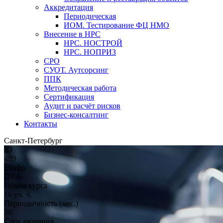
Аккредитация
Периодическая
ИОМ. Тестирование ФЦ НМО
Внесение в НРС
НРС. НОСТРОЙ
НРС. НОПРИЗ
СРО
СУОТ. Аутсорсинг
ППК
Методическая работа
Сертификация
Аудит и расчёт рисков
Бизнес-консалтинг
Контакты
Санкт-Петербург
ID
489
Шифр
ОТ-Б
Объём курса
16 уч. ч.
Периодичность (мес.)
36
Срок оказания