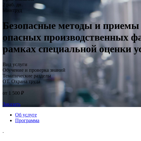
2 раб. дн.
Минтруд
Безопасные методы и приемы 
опасных производственных фа
рамках специальной оценки у
Вид услуги
Обучение и проверка знаний
Тематические разделы
ОТ. Охрана труда
от 1 500 ₽
Заказать
Об услуге
Программа
.