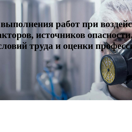
выполнения работ при воздейс
кторов, источников опасности
словий труда и оценки профес