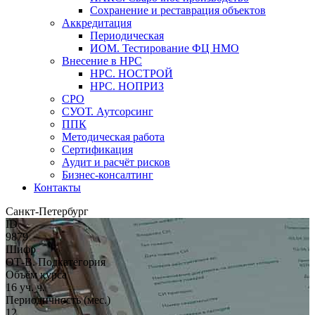
Сохранение и реставрация объектов
Аккредитация
Периодическая
ИОМ. Тестирование ФЦ НМО
Внесение в НРС
НРС. НОСТРОЙ
НРС. НОПРИЗ
СРО
СУОТ. Аутсорсинг
ППК
Методическая работа
Сертификация
Аудит и расчёт рисков
Бизнес-консалтинг
Контакты
Санкт-Петербург
ID
9879
Шифр
ОТ-В. Подкатегория
Объём курса
16 уч. ч.
Периодичность (мес.)
12