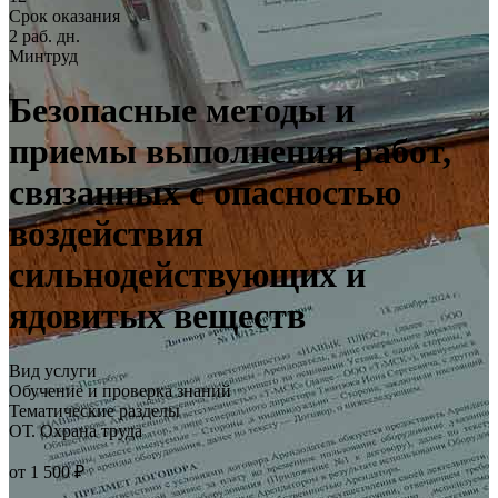
Срок оказания
2 раб. дн.
Минтруд
Безопасные методы и
приемы выполнения работ,
связанных с опасностью
воздействия
сильнодействующих и
ядовитых веществ
Вид услуги
Обучение и проверка знаний
Тематические разделы
ОТ. Охрана труда
от 1 500 ₽