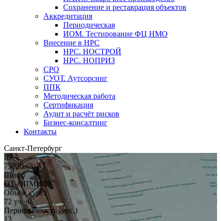
Сохранение и реставрация объектов
Аккредитация
Периодическая
ИОМ. Тестирование ФЦ НМО
Внесение в НРС
НРС. НОСТРОЙ
НРС. НОПРИЗ
СРО
СУОТ. Аутсорсинг
ППК
Методическая работа
Сертификация
Аудит и расчёт рисков
Бизнес-консалтинг
Контакты
Санкт-Петербург
ID
75920
Шифр
ОТ-ОПМИПК
Объём курса
72 уч. ч.
Периодичность (мес.)
12