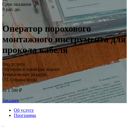
Срок оказания
9 раб. дн.
-
Оператор порохового
монтажного инструмента для
прокола кабеля
Вид услуги
Обучение и проверка знаний
Тематические разделы
ОТ. Охрана труда
от 1 500 ₽
Заказать
Об услуге
Программа
.