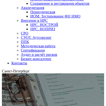
Сохранение и реставрация объектов
Аккредитация
Периодическая
ИОМ. Тестирование ФЦ НМО
Внесение в НРС
НРС. НОСТРОЙ
НРС. НОПРИЗ
СРО
СУОТ. Аутсорсинг
ППК
Методическая работа
Сертификация
Аудит и расчёт рисков
Бизнес-консалтинг
Контакты
Санкт-Петербург
ID
88288
Шифр
ОТ-РКЛОЦЧМ
Объём курса
20 уч. ч.
Периодичность (мес.)
12