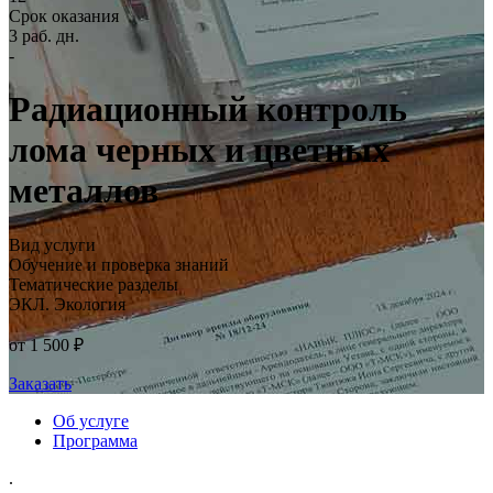
Срок оказания
3 раб. дн.
-
Радиационный контроль
лома черных и цветных
металлов
Вид услуги
Обучение и проверка знаний
Тематические разделы
ЭКЛ. Экология
от 1 500 ₽
Заказать
Об услуге
Программа
.