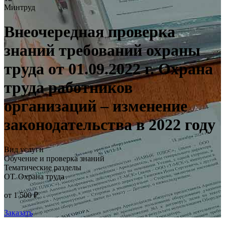
Минтруд
Внеочередная проверка
знаний требований охраны
труда от 01.09.2022 г. Охрана
труда работников
организаций – изменение
законодательства в 2022 году
Вид услуги
Обучение и проверка знаний
Тематические разделы
ОТ. Охрана труда
от 1 500 ₽
Заказать