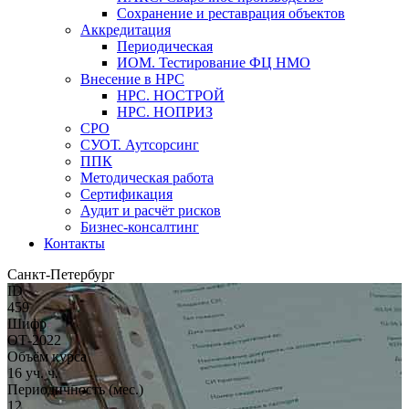
Сохранение и реставрация объектов
Аккредитация
Периодическая
ИОМ. Тестирование ФЦ НМО
Внесение в НРС
НРС. НОСТРОЙ
НРС. НОПРИЗ
СРО
СУОТ. Аутсорсинг
ППК
Методическая работа
Сертификация
Аудит и расчёт рисков
Бизнес-консалтинг
Контакты
Санкт-Петербург
ID
459
Шифр
ОТ-2022
Объём курса
16 уч. ч.
Периодичность (мес.)
12