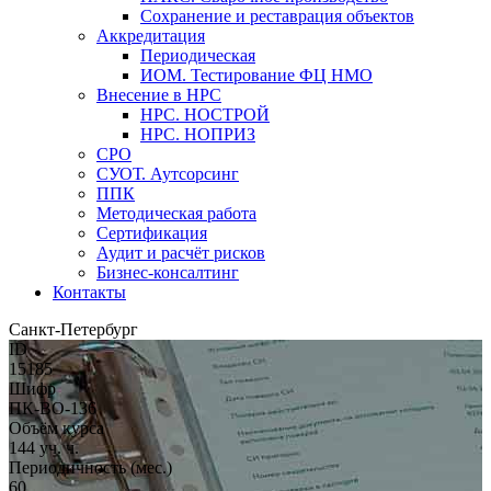
Сохранение и реставрация объектов
Аккредитация
Периодическая
ИОМ. Тестирование ФЦ НМО
Внесение в НРС
НРС. НОСТРОЙ
НРС. НОПРИЗ
СРО
СУОТ. Аутсорсинг
ППК
Методическая работа
Сертификация
Аудит и расчёт рисков
Бизнес-консалтинг
Контакты
Санкт-Петербург
ID
15185
Шифр
ПК-ВО-136
Объём курса
144 уч. ч.
Периодичность (мес.)
60