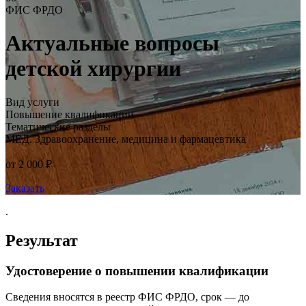
ФИС ФРДО
Актуальные вопросы
детской хирургии
Вид услуги
Повышение квалификации
Тематические разделы
МЕД. Здравоохранение, медицина и фармацевтика
от 2 000 ₽
Заказать
.
Результат
Удостоверение о повышении квалификации
Сведения вносятся в реестр ФИС ФРДО, срок — до