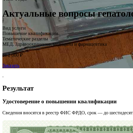
Актуальные вопросы гепатол
Вид услуги
Повышение квалификации
Тематические разделы
МЕД. Здравоохранение, медицина и фармацевтика
от 2 000 ₽
Заказать
.
Результат
Удостоверение о повышении квалификации
Сведения вносятся в реестр ФИС ФРДО, срок — до шестидесят