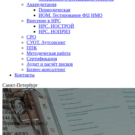
Аккредитация
Периодическая
ИОМ. Тестирование ФЦ НМО
Внесение в НРС
НРС. НОСТРОЙ
НРС. НОПРИЗ
СРО
СУОТ. Аутсорсинг
ППК
Методическая работа
Сертификация
Аудит и расчёт рисков
Бизнес-консалтинг
Контакты
Санкт-Петербург
ID
15188
Шифр
ПК-ВО-ГПТЛ
Объём курса
144 уч. ч.
Периодичность (мес.)
60
ФИС ФРДО