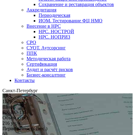
Сохранение и реставрация объектов
Аккредитация
Периодическая
ИОМ. Тестирование ФЦ НМО
Внесение в НРС
НРС. НОСТРОЙ
НРС. НОПРИЗ
СРО
СУОТ. Аутсорсинг
ППК
Методическая работа
Сертификация
Аудит и расчёт рисков
Бизнес-консалтинг
Контакты
Санкт-Петербург
ID
1129
Шифр
ПК-ВО-135
Объём курса
216 уч. ч.
Периодичность (мес.)
60