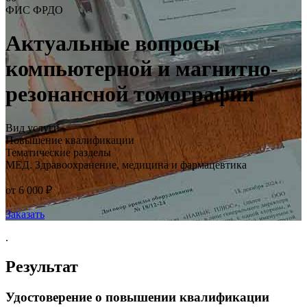
ФИС ФРДО
Актуальные вопросы
компьютерной и магнитно-
резонансной томографии
Вид услуги
Повышение квалификации
Тематические разделы
МЕД. Здравоохранение, медицина и фармацевтика
от 6 000 ₽
Заказать
.
Результат
Удостоверение о повышении квалификации