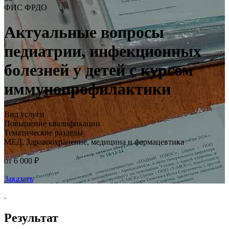
ФИС ФРДО
Актуальные вопросы
педиатрии, инфекционных
болезней у детей с курсом
иммунопрофилактики
Вид услуги
Повышение квалификации
Тематические разделы
МЕД. Здравоохранение, медицина и фармацевтика
от 6 000 ₽
Заказать
.
Результат