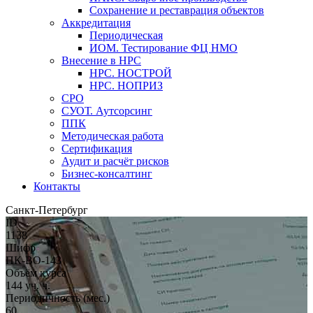
Сохранение и реставрация объектов
Аккредитация
Периодическая
ИОМ. Тестирование ФЦ НМО
Внесение в НРС
НРС. НОСТРОЙ
НРС. НОПРИЗ
СРО
СУОТ. Аутсорсинг
ППК
Методическая работа
Сертификация
Аудит и расчёт рисков
Бизнес-консалтинг
Контакты
Санкт-Петербург
ID
1138
Шифр
ПК-ВО-143
Объём курса
144 уч. ч.
Периодичность (мес.)
60