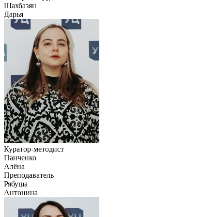
Шахбазян
Дарья
Куратор-методист
Панченко
Алёна
Преподаватель
Рябуша
Антонина