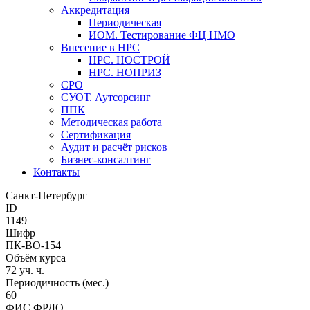
Аккредитация
Периодическая
ИОМ. Тестирование ФЦ НМО
Внесение в НРС
НРС. НОСТРОЙ
НРС. НОПРИЗ
СРО
СУОТ. Аутсорсинг
ППК
Методическая работа
Сертификация
Аудит и расчёт рисков
Бизнес-консалтинг
Контакты
Санкт-Петербург
ID
1149
Шифр
ПК-ВО-154
Объём курса
72 уч. ч.
Периодичность (мес.)
60
ФИС ФРДО