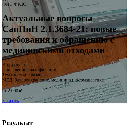
ФИС ФРДО
Актуальные вопросы
СанПиН 2.1.3684-21: новые
требования к обращению с
медицинскими отходами
Вид услуги
Повышение квалификации
Тематические разделы
МЕД. Здравоохранение, медицина и фармацевтика
от 2 000 ₽
Заказать
.
Результат