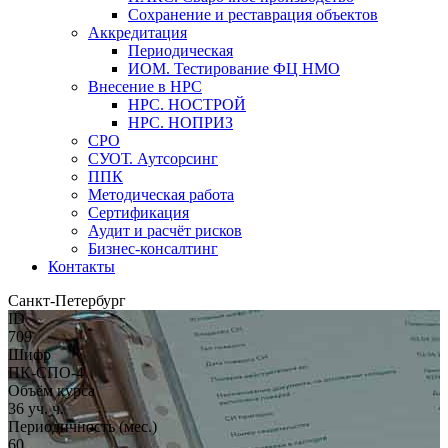
Сохранение и реставрация объектов
Аккредитация
Периодическая
ИОМ. Тестирование ФЦ НМО
Внесение в НРС
НРС. НОСТРОЙ
НРС. НОПРИЗ
СРО
СУОТ. Аутсорсинг
ППК
Методическая работа
Сертификация
Аудит и расчёт рисков
Бизнес-консалтинг
Контакты
Санкт-Петербург
ID
709
Шифр
ПК-СПО-4
Объём курса
36 уч. ч.
Периодичность (мес.)
60