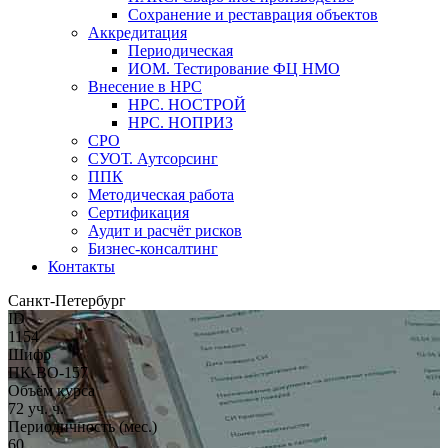
Сохранение и реставрация объектов
Аккредитация
Периодическая
ИОМ. Тестирование ФЦ НМО
Внесение в НРС
НРС. НОСТРОЙ
НРС. НОПРИЗ
СРО
СУОТ. Аутсорсинг
ППК
Методическая работа
Сертификация
Аудит и расчёт рисков
Бизнес-консалтинг
Контакты
Санкт-Петербург
ID
1154
Шифр
ПК-ВО-157
Объём курса
72 уч. ч.
Периодичность (мес.)
60