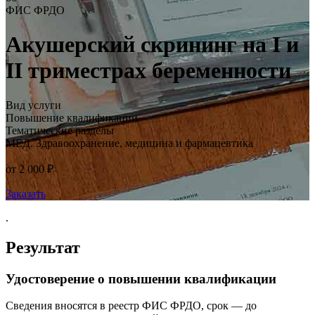
ФИС ФРДО
Акушерский скрининг на I и
II триместрах беременности
Вид услуги
Повышение квалификации
Тематические разделы
МЕД. Здравоохранение, медицина и фармацевтика
от 2 000 ₽
Заказать
.
Результат
Удостоверение о повышении квалификации
Сведения вносятся в реестр ФИС ФРДО, срок — до