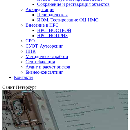
Сохранение и реставрация объектов
Аккредитация
Периодическая
ИОМ. Тестирование ФЦ НМО
Внесение в НРС
НРС. НОСТРОЙ
НРС. НОПРИЗ
СРО
СУОТ. Аутсорсинг
ППК
Методическая работа
Сертификация
Аудит и расчёт рисков
Бизнес-консалтинг
Контакты
Санкт-Петербург
ID
1162
Шифр
ПК-ВО-161
Объём курса
72 уч. ч.
Периодичность (мес.)
60