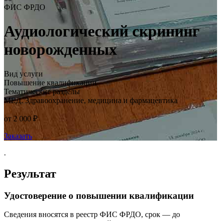
ФИС ФРДО
Аудиологический скрининг
новорожденных
Вид услуги
Повышение квалификации
Тематические разделы
МЕД. Здравоохранение, медицина и фармацевтика
от 2 000 ₽
Заказать
.
Результат
Удостоверение о повышении квалификации
Сведения вносятся в реестр ФИС ФРДО, срок — до