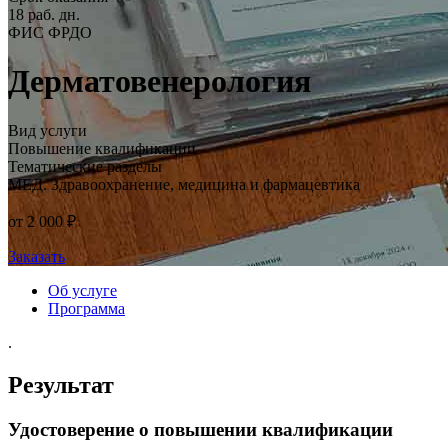
18 раб. дн.
ФИС ФРДО
Дерматовенерология
Вид услуги
Повышение квалификации
Тематические разделы
МЕД. Здравоохранение, медицина и фармацевтика
от 2 000 ₽
Заказать
Об услуге
Программа
.
Результат
Удостоверение о повышении квалификации