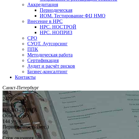
Аккредитация
Периодическая
ИОМ. Тестирование ФЦ НМО
Внесение в НРС
НРС. НОСТРОЙ
НРС. НОПРИЗ
СРО
СУОТ. Аутсорсинг
ППК
Методическая работа
Сертификация
Аудит и расчёт рисков
Бизнес-консалтинг
Контакты
Санкт-Петербург
ID
2477
Шифр
ПК-ВО-ДЕРМА
Объём курса
144 уч. ч.
Периодичность (мес.)
60
Срок оказания