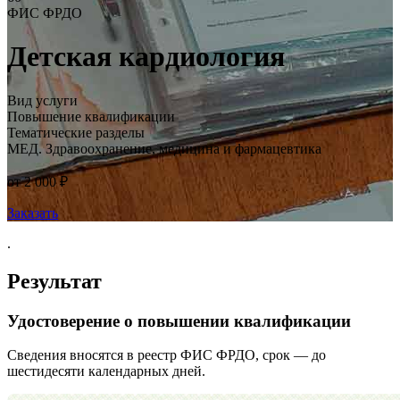
ФИС ФРДО
Детская кардиология
Вид услуги
Повышение квалификации
Тематические разделы
МЕД. Здравоохранение, медицина и фармацевтика
от 2 000 ₽
Заказать
.
Результат
Удостоверение о повышении квалификации
Сведения вносятся в реестр ФИС ФРДО, срок — до
шестидесяти календарных дней.