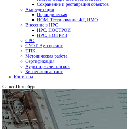
Сохранение и реставрация объектов
Аккредитация
Периодическая
ИОМ. Тестирование ФЦ НМО
Внесение в НРС
НРС. НОСТРОЙ
НРС. НОПРИЗ
СРО
СУОТ. Аутсорсинг
ППК
Методическая работа
Сертификация
Аудит и расчёт рисков
Бизнес-консалтинг
Контакты
Санкт-Петербург
ID
14898
Шифр
ПК-ВО-ДТКАРД
Объём курса
144 уч. ч.
Периодичность (мес.)
60