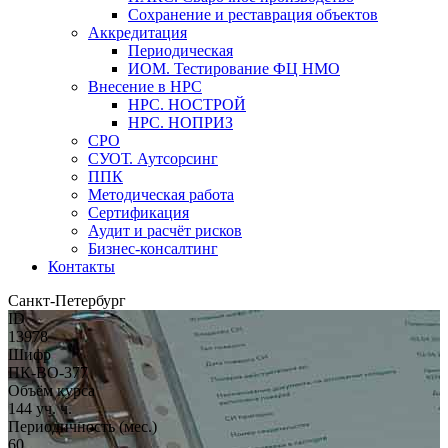
Сохранение и реставрация объектов
Аккредитация
Периодическая
ИОМ. Тестирование ФЦ НМО
Внесение в НРС
НРС. НОСТРОЙ
НРС. НОПРИЗ
СРО
СУОТ. Аутсорсинг
ППК
Методическая работа
Сертификация
Аудит и расчёт рисков
Бизнес-консалтинг
Контакты
Санкт-Петербург
ID
13978
Шифр
ПК-ВО-377
Объём курса
144 уч. ч.
Периодичность (мес.)
60