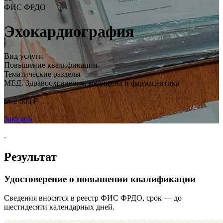
ФИС ФРДО
Эхокардиография
Вид услуги
Повышение квалификации
Тематические разделы
МЕД. Здравоохранение, медицина и фармацевтика
от 2 000 ₽
Заказать
.
Результат
Удостоверение о повышении квалификации
Сведения вносятся в реестр ФИС ФРДО, срок — до
шестидесяти календарных дней.