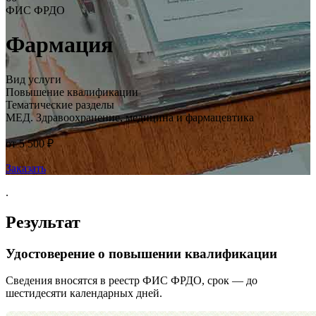
ФИС ФРДО
Фармация
Вид услуги
Повышение квалификации
Тематические разделы
МЕД. Здравоохранение, медицина и фармацевтика
от 5 500 ₽
Заказать
.
Результат
Удостоверение о повышении квалификации
Сведения вносятся в реестр ФИС ФРДО, срок — до
шестидесяти календарных дней.