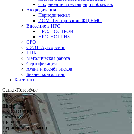
Сохранение и реставрация объектов
Аккредитация
Периодическая
ИОМ. Тестирование ФЦ НМО
Внесение в НРС
НРС. НОСТРОЙ
НРС. НОПРИЗ
СРО
СУОТ. Аутсорсинг
ППК
Методическая работа
Сертификация
Аудит и расчёт рисков
Бизнес-консалтинг
Контакты
Санкт-Петербург
ID
892
Шифр
ПК-СПО-ФРМЦ
Объём курса
144 уч. ч.
Периодичность (мес.)
60