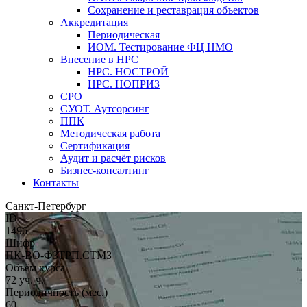
Сохранение и реставрация объектов
Аккредитация
Периодическая
ИОМ. Тестирование ФЦ НМО
Внесение в НРС
НРС. НОСТРОЙ
НРС. НОПРИЗ
СРО
СУОТ. Аутсорсинг
ППК
Методическая работа
Сертификация
Аудит и расчёт рисков
Бизнес-консалтинг
Контакты
Санкт-Петербург
ID
1496
Шифр
ПК-ВО-ФЗТРП.СТМЗ
Объём курса
72 уч. ч.
Периодичность (мес.)
60