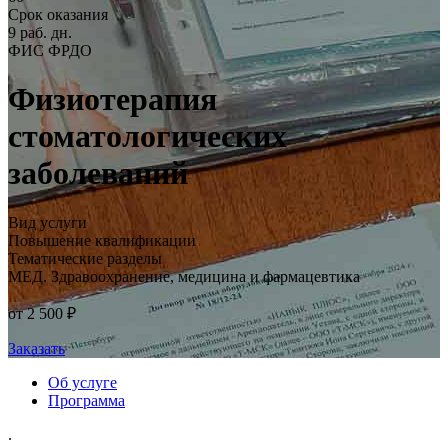
Срок оказания
9 раб. дн.
ФИС ФРДО
Физиотерапия
стоматологических
заболеваний
Вид услуги
Повышение квалификации
Тематические разделы
МЕД. Здравоохранение, медицина и фармацевтика
от 2 500 ₽
Заказать
Об услуге
Программа
.