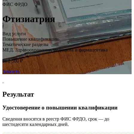
ФИС ФРДО
Фтизиатрия
Вид услуги
Повышение квалификации
Тематические разделы
МЕД. Здравоохранение, медицина и фармацевтика
от 2 500 ₽
Заказать
.
Результат
Удостоверение о повышении квалификации
Сведения вносятся в реестр ФИС ФРДО, срок — до
шестидесяти календарных дней.