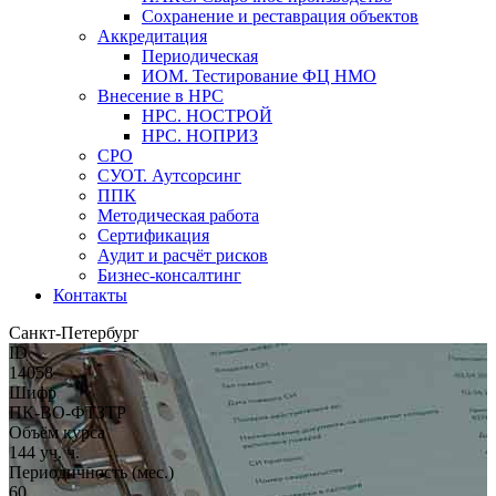
Сохранение и реставрация объектов
Аккредитация
Периодическая
ИОМ. Тестирование ФЦ НМО
Внесение в НРС
НРС. НОСТРОЙ
НРС. НОПРИЗ
СРО
СУОТ. Аутсорсинг
ППК
Методическая работа
Сертификация
Аудит и расчёт рисков
Бизнес-консалтинг
Контакты
Санкт-Петербург
ID
14058
Шифр
ПК-ВО-ФТЗТР
Объём курса
144 уч. ч.
Периодичность (мес.)
60