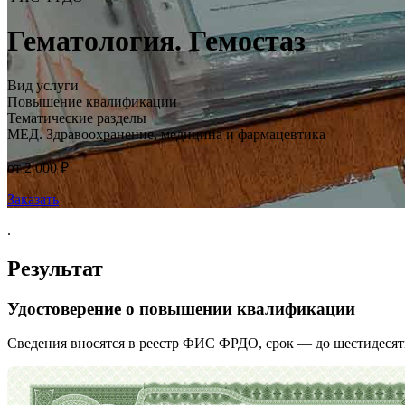
Гематология. Гемостаз
Вид услуги
Повышение квалификации
Тематические разделы
МЕД. Здравоохранение, медицина и фармацевтика
от 2 000 ₽
Заказать
.
Результат
Удостоверение о повышении квалификации
Сведения вносятся в реестр ФИС ФРДО, срок — до шестидесят