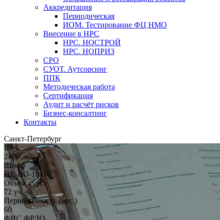
Аккредитация
Периодическая
ИОМ. Тестирование ФЦ НМО
Внесение в НРС
НРС. НОСТРОЙ
НРС. НОПРИЗ
СРО
СУОТ. Аутсорсинг
ППК
Методическая работа
Сертификация
Аудит и расчёт рисков
Бизнес-консалтинг
Контакты
Санкт-Петербург
ID
2400
Шифр
ПК-ВО-181
Объём курса
72 уч. ч.
Периодичность (мес.)
60
ФИС ФРДО