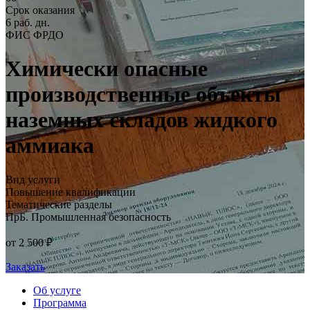
Срок оказания
6 раб. дн.
ФИС ФРДО
Химически опасные
производственные объекты
наземных складов жидкого
аммиака
Вид услуги
Повышение квалификации
Тематические разделы
ПрБ. Промышленная безопасность
от 2 500 ₽
Заказать
Об услуге
Программа