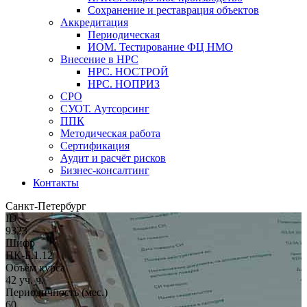
Сохранение и реставрация объектов
Аккредитация
Периодическая
ИОМ. Тестирование ФЦ НМО
Внесение в НРС
НРС. НОСТРОЙ
НРС. НОПРИЗ
СРО
СУОТ. Аутсорсинг
ППК
Методическая работа
Сертификация
Аудит и расчёт рисков
Бизнес-консалтинг
Контакты
Санкт-Петербург
ID
9323
Шифр
ПК-Б.1.12
Объём курса
42 уч. ч.
Периодичность (мес.)
60