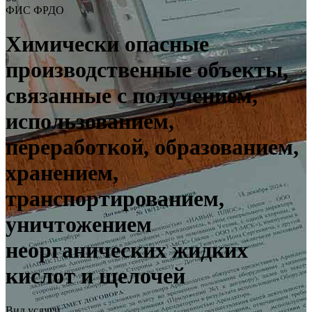
ФИС ФРДО
Химически опасные
производственные объекты,
связанные с получением,
использованием,
переработкой, образованием,
хранением,
транспортированием,
уничтожением
неорганических жидких
кислот и щелочей
Вид услуги