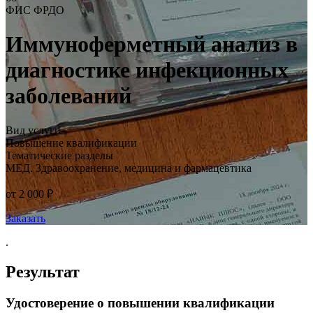
ФИС ФРДО
Иммуноферметный анализ в
диагностике инфекционных
заболеваний
Вид услуги
Повышение квалификации
Тематические разделы
МЕД. Здравоохранение, медицина и фармацевтика
от 2 000 ₽
Заказать
.
Результат
Удостоверение о повышении квалификации