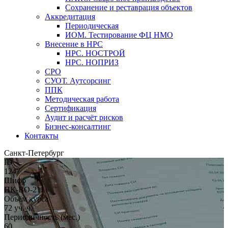
Сохранение и реставрация объектов
Аккредитация
Периодическая
ИОМ. Тестирование ФЦ НМО
Внесение в НРС
НРС. НОСТРОЙ
НРС. НОПРИЗ
СРО
СУОТ. Аутсорсинг
ППК
Методическая работа
Сертификация
Аудит и расчёт рисков
Бизнес-консалтинг
Контакты
Санкт-Петербург
ID
1247
Шифр
ПК-ВО-211
Объём курса
72 уч. ч.
Периодичность (мес.)
60