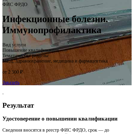
ФИС ФРДО
Инфекционные болезни.
Иммунопрофилактика
Вид услуги
Повышение квалификации
Тематические разделы
МЕД. Здравоохранение, медицина и фармацевтика
от 2 500 ₽
Заказать
.
Результат
Удостоверение о повышении квалификации
Сведения вносятся в реестр ФИС ФРДО, срок — до