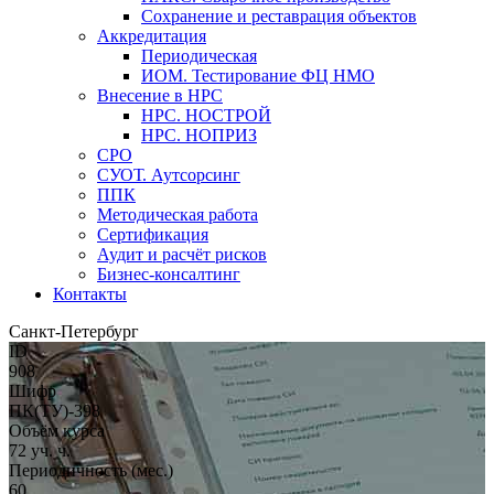
Сохранение и реставрация объектов
Аккредитация
Периодическая
ИОМ. Тестирование ФЦ НМО
Внесение в НРС
НРС. НОСТРОЙ
НРС. НОПРИЗ
СРО
СУОТ. Аутсорсинг
ППК
Методическая работа
Сертификация
Аудит и расчёт рисков
Бизнес-консалтинг
Контакты
Санкт-Петербург
ID
908
Шифр
ПК(ТУ)-398
Объём курса
72 уч. ч.
Периодичность (мес.)
60