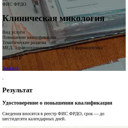
ФИС ФРДО
Клиническая микология
Вид услуги
Повышение квалификации
Тематические разделы
МЕД. Здравоохранение, медицина и фармацевтика
от 2 500 ₽
Заказать
.
Результат
Удостоверение о повышении квалификации
Сведения вносятся в реестр ФИС ФРДО, срок — до
шестидесяти календарных дней.