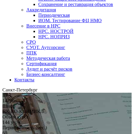
Сохранение и реставрация объектов
Аккредитация
Периодическая
ИОМ. Тестирование ФЦ НМО
Внесение в НРС
НРС. НОСТРОЙ
НРС. НОПРИЗ
СРО
СУОТ. Аутсорсинг
ППК
Методическая работа
Сертификация
Аудит и расчёт рисков
Бизнес-консалтинг
Контакты
Санкт-Петербург
ID
14796
Шифр
ПК-ВО-КЛНМИКЛ
Объём курса
144 уч. ч.
Периодичность (мес.)
60