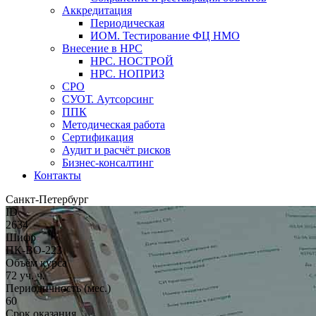
Аккредитация
Периодическая
ИОМ. Тестирование ФЦ НМО
Внесение в НРС
НРС. НОСТРОЙ
НРС. НОПРИЗ
СРО
СУОТ. Аутсорсинг
ППК
Методическая работа
Сертификация
Аудит и расчёт рисков
Бизнес-консалтинг
Контакты
Санкт-Петербург
ID
2634
Шифр
ПК-ВО-223
Объём курса
72 уч. ч.
Периодичность (мес.)
60
Срок оказания