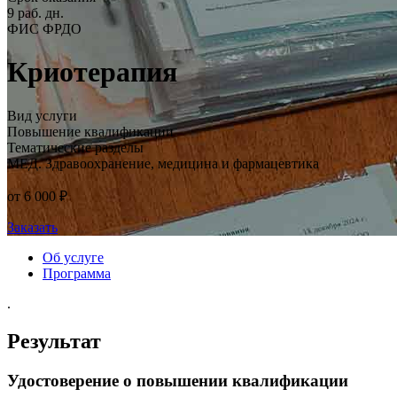
9 раб. дн.
ФИС ФРДО
Криотерапия
Вид услуги
Повышение квалификации
Тематические разделы
МЕД. Здравоохранение, медицина и фармацевтика
от 6 000 ₽
Заказать
Об услуге
Программа
.
Результат
Удостоверение о повышении квалификации