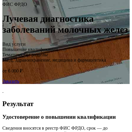
ФИС ФРДО
Лучевая диагностика
заболеваний молочных желез
Вид услуги
Повышение квалификации
Тематические разделы
МЕД. Здравоохранение, медицина и фармацевтика
от 6 000 ₽
Заказать
.
Результат
Удостоверение о повышении квалификации
Сведения вносятся в реестр ФИС ФРДО, срок — до