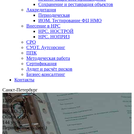
Сохранение и реставрация объектов
Аккредитация
Периодическая
ИОМ. Тестирование ФЦ НМО
Внесение в НРС
НРС. НОСТРОЙ
НРС. НОПРИЗ
СРО
СУОТ. Аутсорсинг
ППК
Методическая работа
Сертификация
Аудит и расчёт рисков
Бизнес-консалтинг
Контакты
Санкт-Петербург
ID
1285
Шифр
ПК-ВО-232
Объём курса
144 уч. ч.
Периодичность (мес.)
60