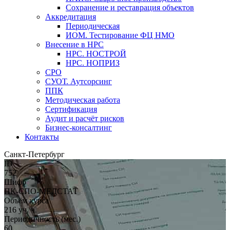
Сохранение и реставрация объектов
Аккредитация
Периодическая
ИОМ. Тестирование ФЦ НМО
Внесение в НРС
НРС. НОСТРОЙ
НРС. НОПРИЗ
СРО
СУОТ. Аутсорсинг
ППК
Методическая работа
Сертификация
Аудит и расчёт рисков
Бизнес-консалтинг
Контакты
Санкт-Петербург
ID
752
Шифр
ПК-СПО-МЕДСТАТ
Объём курса
216 уч. ч.
Периодичность (мес.)
60