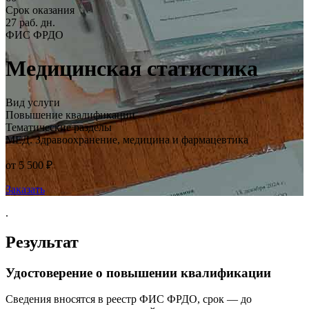
Срок оказания
27 раб. дн.
ФИС ФРДО
Медицинская статистика
Вид услуги
Повышение квалификации
Тематические разделы
МЕД. Здравоохранение, медицина и фармацевтика
от 5 500 ₽
Заказать
.
Результат
Удостоверение о повышении квалификации
Сведения вносятся в реестр ФИС ФРДО, срок — до