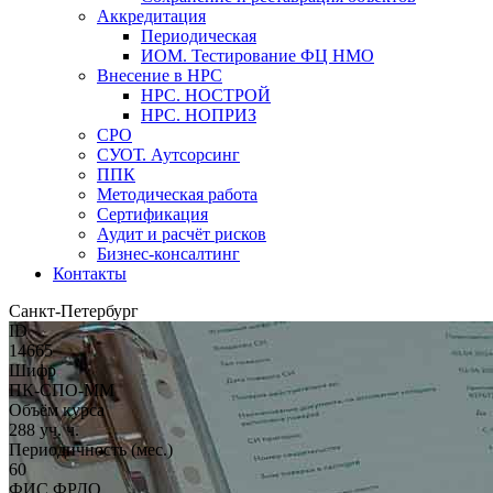
Аккредитация
Периодическая
ИОМ. Тестирование ФЦ НМО
Внесение в НРС
НРС. НОСТРОЙ
НРС. НОПРИЗ
СРО
СУОТ. Аутсорсинг
ППК
Методическая работа
Сертификация
Аудит и расчёт рисков
Бизнес-консалтинг
Контакты
Санкт-Петербург
ID
14665
Шифр
ПК-СПО-ММ
Объём курса
288 уч. ч.
Периодичность (мес.)
60
ФИС ФРДО