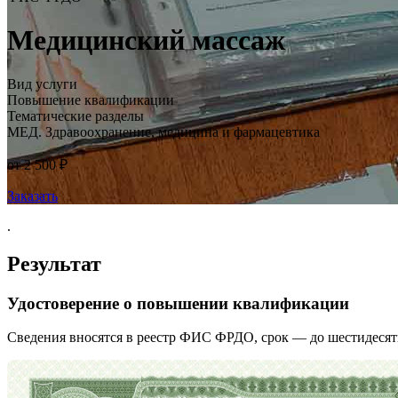
Медицинский массаж
Вид услуги
Повышение квалификации
Тематические разделы
МЕД. Здравоохранение, медицина и фармацевтика
от 2 500 ₽
Заказать
.
Результат
Удостоверение о повышении квалификации
Сведения вносятся в реестр ФИС ФРДО, срок — до шестидесят