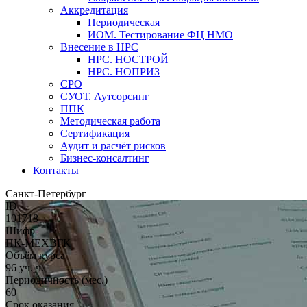
Аккредитация
Периодическая
ИОМ. Тестирование ФЦ НМО
Внесение в НРС
НРС. НОСТРОЙ
НРС. НОПРИЗ
СРО
СУОТ. Аутсорсинг
ППК
Методическая работа
Сертификация
Аудит и расчёт рисков
Бизнес-консалтинг
Контакты
Санкт-Петербург
ID
101718
Шифр
ПК-МЕХВГК
Объём курса
96 уч. ч.
Периодичность (мес.)
60
Срок оказания