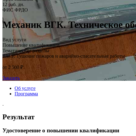
12 раб. дн.
ФИС ФРДО
Механик ВГК. Техническое об
Вид услуги
Повышение квалификации
Тематические разделы
ТАСР. Тушение пожаров и аварийно-спасательные работы
от 2 500 ₽
Заказать
Об услуге
Программа
.
Результат
Удостоверение о повышении квалификации