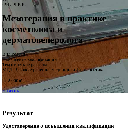
ФИС ФРДО
Мезотерапия в практике
косметолога и
дерматовенеролога
Вид услуги
Повышение квалификации
Тематические разделы
МЕД. Здравоохранение, медицина и фармацевтика
от 2 000 ₽
Заказать
.
Результат
Удостоверение о повышении квалификации