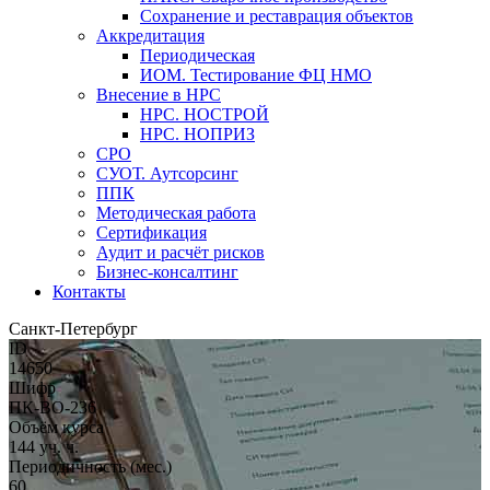
Сохранение и реставрация объектов
Аккредитация
Периодическая
ИОМ. Тестирование ФЦ НМО
Внесение в НРС
НРС. НОСТРОЙ
НРС. НОПРИЗ
СРО
СУОТ. Аутсорсинг
ППК
Методическая работа
Сертификация
Аудит и расчёт рисков
Бизнес-консалтинг
Контакты
Санкт-Петербург
ID
14650
Шифр
ПК-ВО-236
Объём курса
144 уч. ч.
Периодичность (мес.)
60