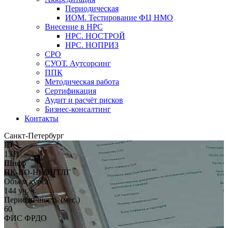
Периодическая
ИОМ. Тестирование ФЦ НМО
Внесение в НРС
НРС. НОСТРОЙ
НРС. НОПРИЗ
СРО
СУОТ. Аутсорсинг
ППК
Методическая работа
Сертификация
Аудит и расчёт рисков
Бизнес-консалтинг
Контакты
Санкт-Петербург
ID
1311
Шифр
ПК-ВО-НЕОНТЛГ
Объём курса
144 уч. ч.
Периодичность (мес.)
60
ФИС ФРДО