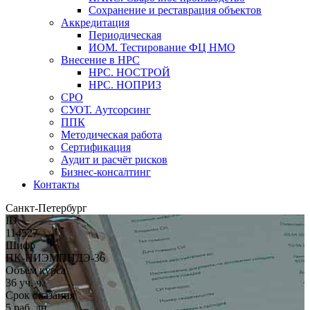
Сохранение и реставрация объектов
Аккредитация
Периодическая
ИОМ. Тестирование ФЦ НМО
Внесение в НРС
НРС. НОСТРОЙ
НРС. НОПРИЗ
СРО
СУОТ. Аутсорсинг
ППК
Методическая работа
Сертификация
Аудит и расчёт рисков
Бизнес-консалтинг
Контакты
Санкт-Петербург
ID
114527
Шифр
ПК-НИЭМПНДЭ-36
Объём курса
36 уч. ч.
Срок оказания
5 раб. дн.