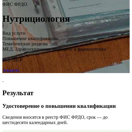
ФИС ФРДО
Нутрициология
Вид услуги
Повышение квалификации
Тематические разделы
МЕД. Здравоохранение, медицина и фармацевтика
от 2 500 ₽
Заказать
.
Результат
Удостоверение о повышении квалификации
Сведения вносятся в реестр ФИС ФРДО, срок — до
шестидесяти календарных дней.