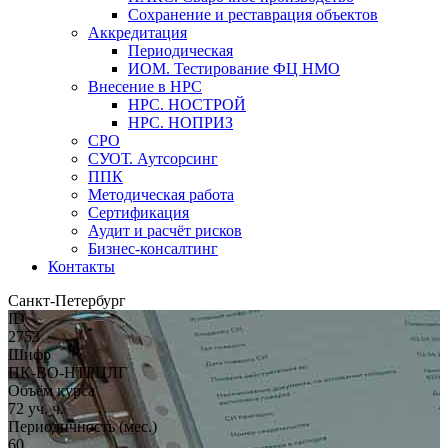
Сохранение и реставрация объектов
Аккредитация
Периодическая
ИОМ. Тестирование ФЦ НМО
Внесение в НРС
НРС. НОСТРОЙ
НРС. НОПРИЗ
СРО
СУОТ. Аутсорсинг
ППК
Методическая работа
Сертификация
Аудит и расчёт рисков
Бизнес-консалтинг
Контакты
Санкт-Петербург
ID
2753
Шифр
ПК-ВО-НТРЦЛГ
Объём курса
72 уч. ч.
Периодичность (мес.)
60