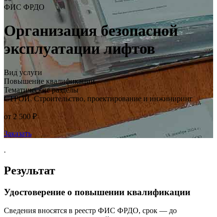
ФИС ФРДО
Организация безопасной
эксплуатации лифтов
Вид услуги
Повышение квалификации
Тематические разделы
СТРОЙ. Строительство, проектирование и инжиниринг
от 2 500 ₽
Заказать
.
Результат
Удостоверение о повышении квалификации
Сведения вносятся в реестр ФИС ФРДО, срок — до