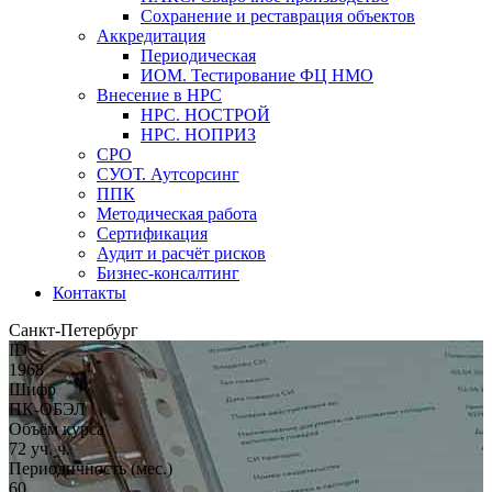
Сохранение и реставрация объектов
Аккредитация
Периодическая
ИОМ. Тестирование ФЦ НМО
Внесение в НРС
НРС. НОСТРОЙ
НРС. НОПРИЗ
СРО
СУОТ. Аутсорсинг
ППК
Методическая работа
Сертификация
Аудит и расчёт рисков
Бизнес-консалтинг
Контакты
Санкт-Петербург
ID
1968
Шифр
ПК-ОБЭЛ
Объём курса
72 уч. ч.
Периодичность (мес.)
60