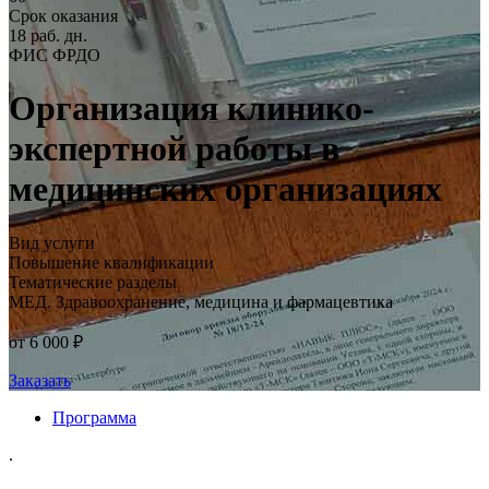
Срок оказания
18 раб. дн.
ФИС ФРДО
Организация клинико-
экспертной работы в
медицинских организациях
Вид услуги
Повышение квалификации
Тематические разделы
МЕД. Здравоохранение, медицина и фармацевтика
от 6 000 ₽
Заказать
Программа
.