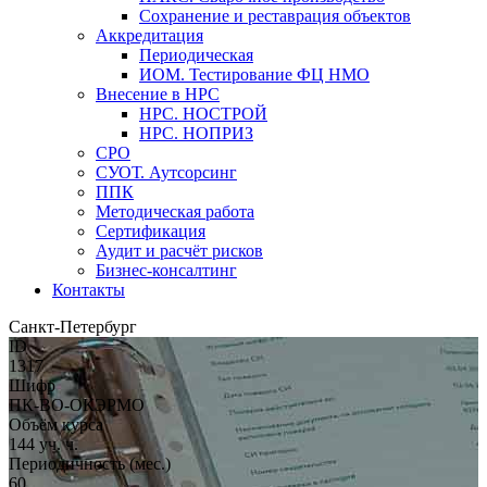
Сохранение и реставрация объектов
Аккредитация
Периодическая
ИОМ. Тестирование ФЦ НМО
Внесение в НРС
НРС. НОСТРОЙ
НРС. НОПРИЗ
СРО
СУОТ. Аутсорсинг
ППК
Методическая работа
Сертификация
Аудит и расчёт рисков
Бизнес-консалтинг
Контакты
Санкт-Петербург
ID
1317
Шифр
ПК-ВО-ОКЭРМО
Объём курса
144 уч. ч.
Периодичность (мес.)
60