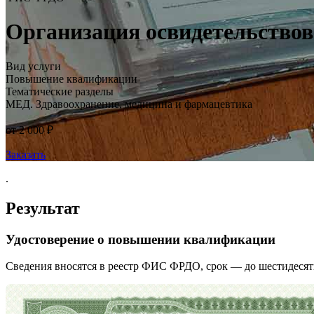
Организация освидетельствов
Вид услуги
Повышение квалификации
Тематические разделы
МЕД. Здравоохранение, медицина и фармацевтика
от 2 000 ₽
Заказать
.
Результат
Удостоверение о повышении квалификации
Сведения вносятся в реестр ФИС ФРДО, срок — до шестидесят