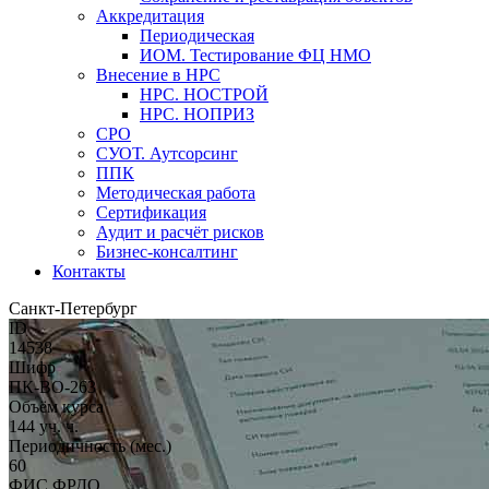
Аккредитация
Периодическая
ИОМ. Тестирование ФЦ НМО
Внесение в НРС
НРС. НОСТРОЙ
НРС. НОПРИЗ
СРО
СУОТ. Аутсорсинг
ППК
Методическая работа
Сертификация
Аудит и расчёт рисков
Бизнес-консалтинг
Контакты
Санкт-Петербург
ID
14538
Шифр
ПК-ВО-263
Объём курса
144 уч. ч.
Периодичность (мес.)
60
ФИС ФРДО