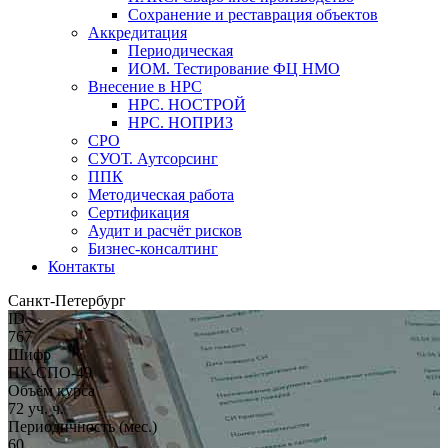
Сохранение и реставрация объектов
Аккредитация
Периодическая
ИОМ. Тестирование ФЦ НМО
Внесение в НРС
НРС. НОСТРОЙ
НРС. НОПРИЗ
СРО
СУОТ. Аутсорсинг
ППК
Методическая работа
Сертификация
Аудит и расчёт рисков
Бизнес-консалтинг
Контакты
Санкт-Петербург
ID
767
Шифр
ПК-СПО-49
Объём курса
72 уч. ч.
Периодичность (мес.)
60