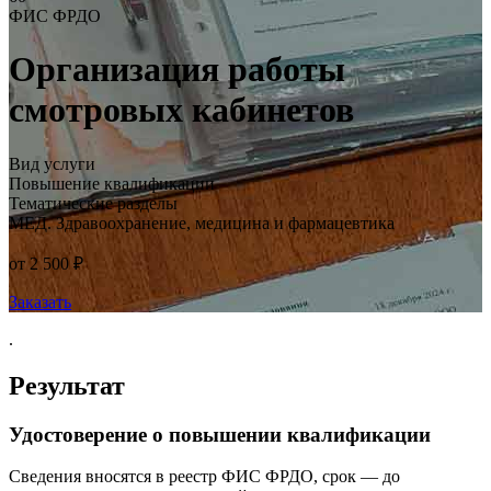
ФИС ФРДО
Организация работы
смотровых кабинетов
Вид услуги
Повышение квалификации
Тематические разделы
МЕД. Здравоохранение, медицина и фармацевтика
от 2 500 ₽
Заказать
.
Результат
Удостоверение о повышении квалификации
Сведения вносятся в реестр ФИС ФРДО, срок — до