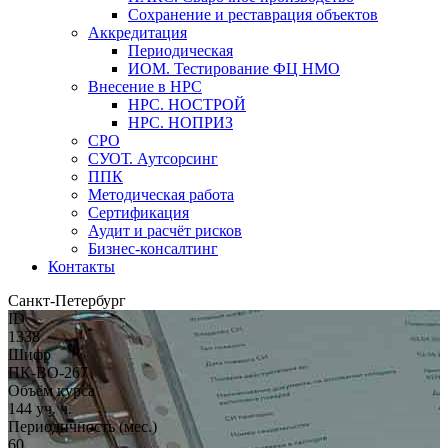
Сохранение и реставрация объектов
Аккредитация
Периодическая
ИОМ. Тестирование ФЦ НМО
Внесение в НРС
НРС. НОСТРОЙ
НРС. НОПРИЗ
СРО
СУОТ. Аутсорсинг
ППК
Методическая работа
Сертификация
Аудит и расчёт рисков
Бизнес-консалтинг
Контакты
Санкт-Петербург
ID
1338
Шифр
ПК-ВО-267
Объём курса
144 уч. ч.
Периодичность (мес.)
60