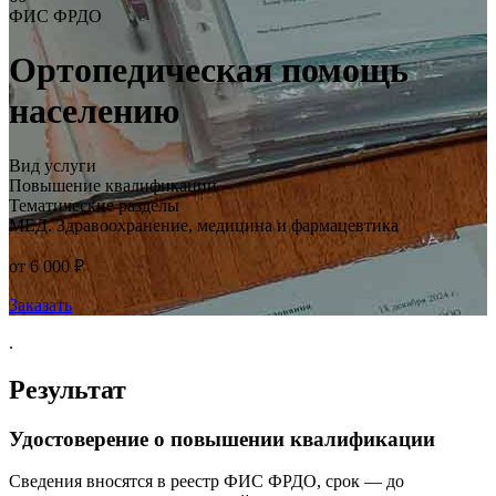
ФИС ФРДО
Ортопедическая помощь
населению
Вид услуги
Повышение квалификации
Тематические разделы
МЕД. Здравоохранение, медицина и фармацевтика
от 6 000 ₽
Заказать
.
Результат
Удостоверение о повышении квалификации
Сведения вносятся в реестр ФИС ФРДО, срок — до