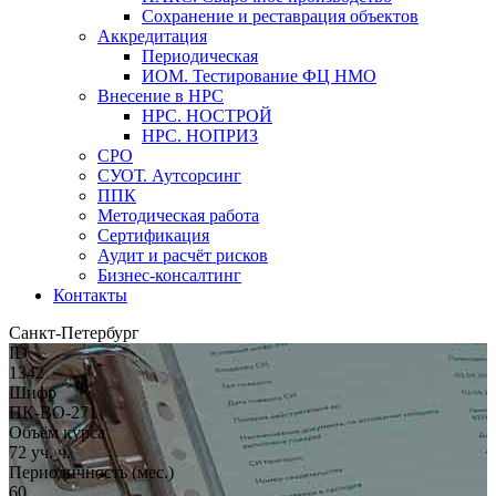
Сохранение и реставрация объектов
Аккредитация
Периодическая
ИОМ. Тестирование ФЦ НМО
Внесение в НРС
НРС. НОСТРОЙ
НРС. НОПРИЗ
СРО
СУОТ. Аутсорсинг
ППК
Методическая работа
Сертификация
Аудит и расчёт рисков
Бизнес-консалтинг
Контакты
Санкт-Петербург
ID
1342
Шифр
ПК-ВО-271
Объём курса
72 уч. ч.
Периодичность (мес.)
60