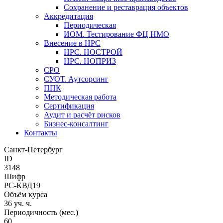
Сохранение и реставрация объектов
Аккредитация
Периодическая
ИОМ. Тестирование ФЦ НМО
Внесение в НРС
НРС. НОСТРОЙ
НРС. НОПРИЗ
СРО
СУОТ. Аутсорсинг
ППК
Методическая работа
Сертификация
Аудит и расчёт рисков
Бизнес-консалтинг
Контакты
Санкт-Петербург
ID
3148
Шифр
РС-КВД19
Объём курса
36 уч. ч.
Периодичность (мес.)
60