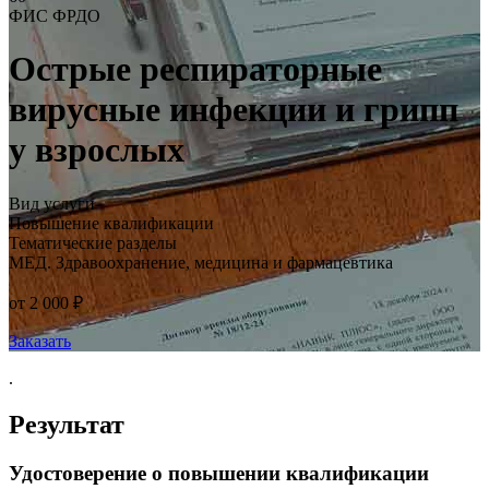
ФИС ФРДО
Острые респираторные
вирусные инфекции и грипп
у взрослых
Вид услуги
Повышение квалификации
Тематические разделы
МЕД. Здравоохранение, медицина и фармацевтика
от 2 000 ₽
Заказать
.
Результат
Удостоверение о повышении квалификации