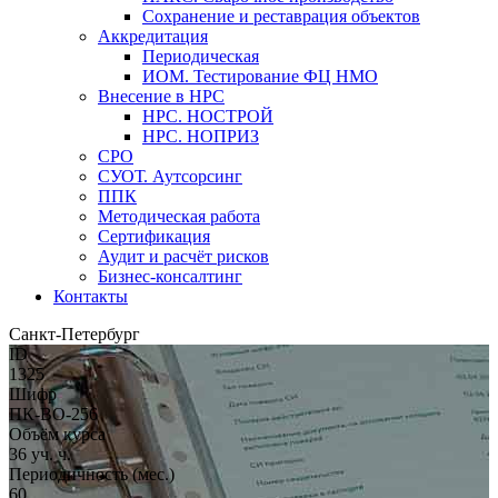
Сохранение и реставрация объектов
Аккредитация
Периодическая
ИОМ. Тестирование ФЦ НМО
Внесение в НРС
НРС. НОСТРОЙ
НРС. НОПРИЗ
СРО
СУОТ. Аутсорсинг
ППК
Методическая работа
Сертификация
Аудит и расчёт рисков
Бизнес-консалтинг
Контакты
Санкт-Петербург
ID
1325
Шифр
ПК-ВО-256
Объём курса
36 уч. ч.
Периодичность (мес.)
60