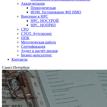
Аккредитация
Периодическая
ИОМ. Тестирование ФЦ НМО
Внесение в НРС
НРС. НОСТРОЙ
НРС. НОПРИЗ
СРО
СУОТ. Аутсорсинг
ППК
Методическая работа
Сертификация
Аудит и расчёт рисков
Бизнес-консалтинг
Контакты
Санкт-Петербург
ID
919
Шифр
ПК(ТУ)-409
Объём курса
72 уч. ч.
Периодичность (мес.)
60
ФИС ФРДО