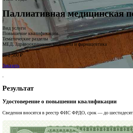
Паллиативная медицинская п
Вид услуги
Повышение квалификации
Тематические разделы
МЕД. Здравоохранение, медицина и фармацевтика
от 2 500 ₽
Заказать
.
Результат
Удостоверение о повышении квалификации
Сведения вносятся в реестр ФИС ФРДО, срок — до шестидесят