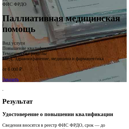
ФИС ФРДО
Паллиативная медицинская
помощь
Вид услуги
Повышение квалификации
Тематические разделы
МЕД. Здравоохранение, медицина и фармацевтика
от 6 000 ₽
Заказать
.
Результат
Удостоверение о повышении квалификации
Сведения вносятся в реестр ФИС ФРДО, срок — до