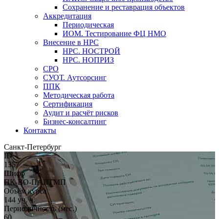
Сохранение и реставрация объектов
Аккредитация
Периодическая
ИОМ. Тестирование ФЦ НМО
Внесение в НРС
НРС. НОСТРОЙ
НРС. НОПРИЗ
СРО
СУОТ. Аутсорсинг
ППК
Методическая работа
Сертификация
Аудит и расчёт рисков
Бизнес-консалтинг
Контакты
Санкт-Петербург
ID
1357
Шифр
ПК-ВО-ПАЛТМП
Объём курса
144 уч. ч.
Периодичность (мес.)
60