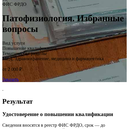
ФИС ФРДО
Патофизиология. Избранные
вопросы
Вид услуги
Повышение квалификации
Тематические разделы
МЕД. Здравоохранение, медицина и фармацевтика
от 2 000 ₽
Заказать
.
Результат
Удостоверение о повышении квалификации
Сведения вносятся в реестр ФИС ФРДО, срок — до