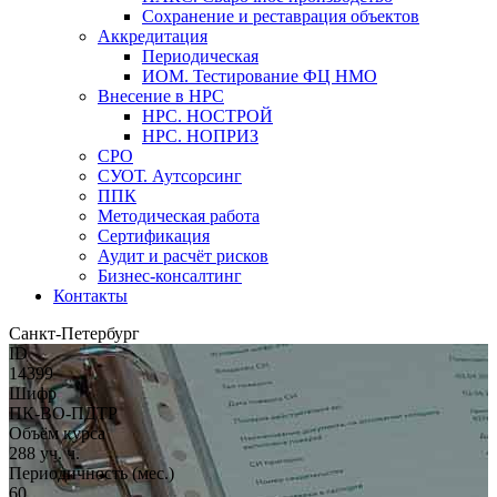
Сохранение и реставрация объектов
Аккредитация
Периодическая
ИОМ. Тестирование ФЦ НМО
Внесение в НРС
НРС. НОСТРОЙ
НРС. НОПРИЗ
СРО
СУОТ. Аутсорсинг
ППК
Методическая работа
Сертификация
Аудит и расчёт рисков
Бизнес-консалтинг
Контакты
Санкт-Петербург
ID
14399
Шифр
ПК-ВО-ПДТР
Объём курса
288 уч. ч.
Периодичность (мес.)
60