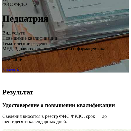
ФИС ФРДО
Педиатрия
Вид услуги
Повышение квалификации
Тематические разделы
МЕД. Здравоохранение, медицина и фармацевтика
от 2 500 ₽
Заказать
.
Результат
Удостоверение о повышении квалификации
Сведения вносятся в реестр ФИС ФРДО, срок — до
шестидесяти календарных дней.