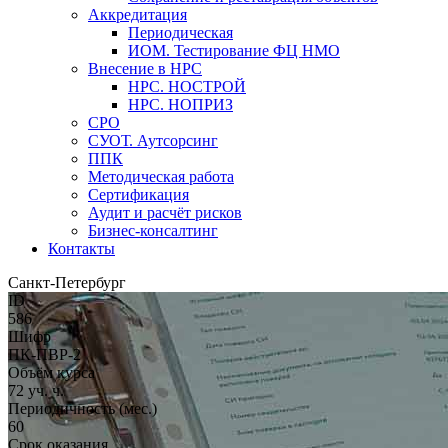
Аккредитация
Периодическая
ИОМ. Тестирование ФЦ НМО
Внесение в НРС
НРС. НОСТРОЙ
НРС. НОПРИЗ
СРО
СУОТ. Аутсорсинг
ППК
Методическая работа
Сертификация
Аудит и расчёт рисков
Бизнес-консалтинг
Контакты
Санкт-Петербург
ID
586
Шифр
ПК-ПВР-2
Объём курса
72 уч. ч.
Периодичность (мес.)
60
Срок оказания