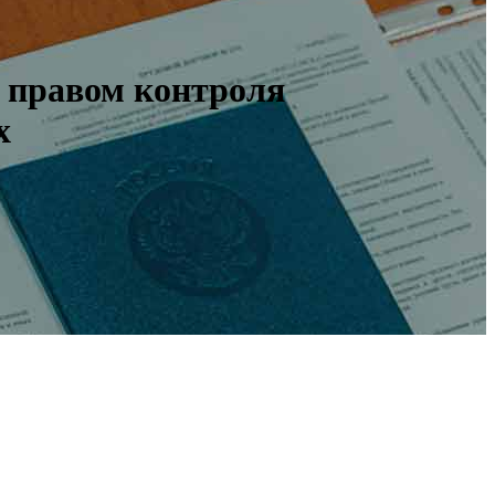
с правом контроля
х