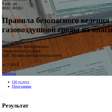
9 раб. дн.
ФИС ФРДО
Правила безопасного ведения 
газовоздушной среды на опас
Вид услуги
Повышение квалификации
Тематические разделы
ПрБ. Промышленная безопасность
от 2 500 ₽
Заказать
Об услуге
Программа
.
Результат